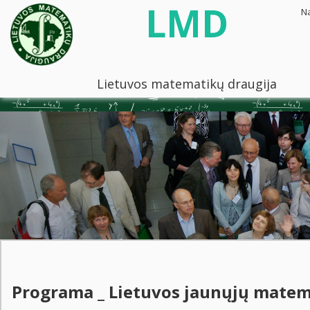
LMD
N
Lietuvos matematikų draugija
Programa _ Lietuvos jaunųjų matem