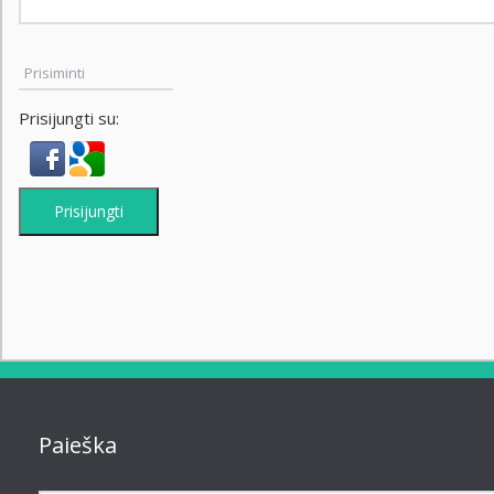
Prisiminti
Prisijungti su:
Prisijungti
Paieška