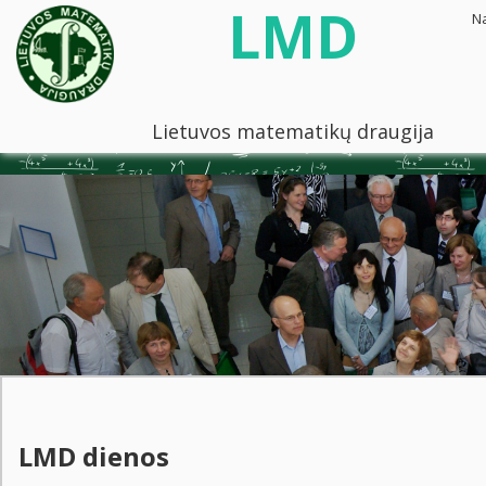
LMD
N
Lietuvos matematikų draugija
LMD dienos