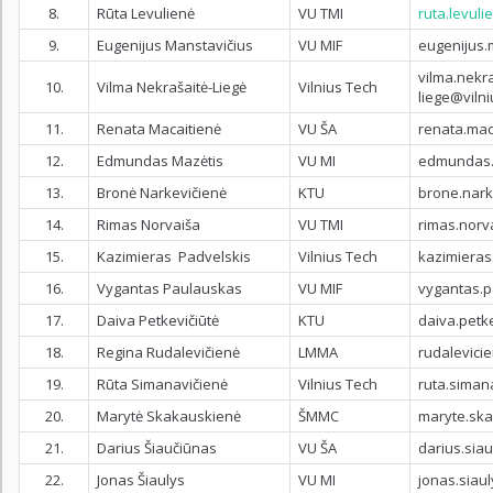
8.
Rūta Levulienė
VU TMI
ruta.levuli
9.
Eugenijus Manstavičius
VU MIF
eugenijus.
vilma.nekra
10.
Vilma Nekrašaitė-Liegė
Vilnius Tech
liege@vilni
11.
Renata Macaitienė
VU ŠA
renata.mac
12.
Edmundas Mazėtis
VU MI
edmundas.m
13.
Bronė Narkevičienė
KTU
brone.nark
14.
Rimas Norvaiša
VU TMI
rimas.norv
15.
Kazimieras Padvelskis
Vilnius Tech
kazimieras
16.
Vygantas Paulauskas
VU MIF
vygantas.p
17.
Daiva Petkevičiūtė
KTU
daiva.petke
18.
Regina Rudalevičienė
LMMA
rudalevici
19.
Rūta Simanavičienė
Vilnius Tech
ruta.simana
20.
Marytė Skakauskienė
ŠMMC
maryte.sk
21.
Darius Šiaučiūnas
VU ŠA
darius.sia
22.
Jonas Šiaulys
VU MI
jonas.siaul