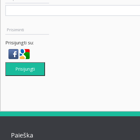
Prisiminti
Prisijungti su:
Prisijungti
Paieška