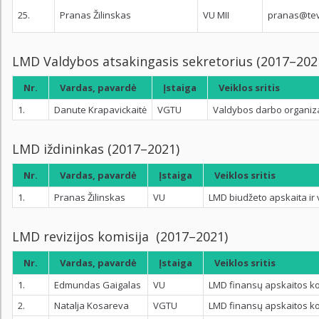
25.
Pranas Žilinskas
VU MII
pranas@tev.
LMD Valdybos atsakingasis sekretorius (2017–202
Nr.
Vardas, pavardė
Įstaiga
Veiklos sritis
1.
Danute Krapavickaitė
VGTU
Valdybos darbo organiza
LMD iždininkas (2017–2021)
Nr.
Vardas, pavardė
Įstaiga
Veiklos sritis
1.
Pranas Žilinskas
VU
LMD biudžeto apskaita ir
LMD revizijos komisija (2017–2021)
Nr.
Vardas, pavardė
Įstaiga
Veiklos sritis
1.
Edmundas Gaigalas
VU
LMD finansų apskaitos ko
2.
Natalja Kosareva
VGTU
LMD finansų apskaitos ko