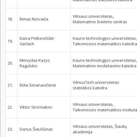
Vilniaus universitetas,
18.
Rimas Norvaiša
Matematinio švietimo centras
Daiva Petkevičiūtė-
Kauno technologijos universitetas,
19.
Gerlach
Taikomosios matematikos katedra
Minvydas Kazys
Kauno technologijos universitetas,
20.
Ragulskis
Matematinio modeliavimo katedra
VilniusTech universitetas
21.
Rūta Simanavičienė
statistikos katedra
Vilniaus universitetas,
22.
Viktor Skorniakov
Taikomosios matematikos institut
Vilniaus universitetas, Šiaulių
23.
Darius Šiaučiūnas
akademija