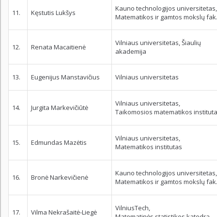
Kauno technologijos universitetas,
11.
Kęstutis Lukšys
Matematikos ir gamtos mokslų fak
Vilniaus universitetas, Šiaulių
12.
Renata Macaitienė
akademija
13.
Eugenijus Manstavičius
Vilniaus universitetas
Vilniaus universitetas,
14.
Jurgita Markevičiūtė
Taikomosios matematikos institut
Vilniaus universitetas,
15.
Edmundas Mazėtis
Matematikos institutas
Kauno technologijos universitetas,
16.
Bronė Narkevičienė
Matematikos ir gamtos mokslų fak
VilniusTech,
17.
Vilma Nekrašaitė-Liegė
Matematinės statistikos katedra