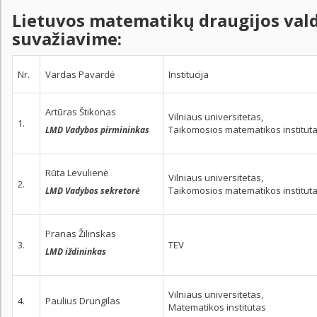
Lietuvos matematikų draugijos valdy
suvažiavime:
Nr.
Vardas Pavardė
Institucija
Artūras Štikonas
Vilniaus universitetas,
1.
Taikomosios matematikos institut
LMD Vadybos pirmininkas
Rūta Levulienė
Vilniaus universitetas,
2.
Taikomosios matematikos institut
LMD Vadybos sekretorė
Pranas Žilinskas
3.
TEV
LMD iždininkas
Vilniaus universitetas,
4.
Paulius Drungilas
Matematikos institutas