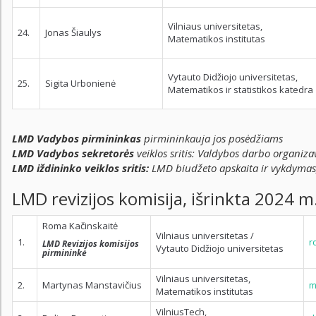
Vilniaus universitetas,
24.
Jonas Šiaulys
Matematikos institutas
Vytauto Didžiojo universitetas,
25.
Sigita Urbonienė
Matematikos ir statistikos katedra
LMD Vadybos pirmininkas
pirmininkauja jos posėdžiams
LMD Vadybos sekretorės
veiklos sritis: Valdybos darbo organiz
LMD iždininko veiklos sritis:
LMD biudžeto apskaita ir vykdymas
LMD revizijos komisija, išrinkta 2024 m
Roma Kačinskaitė
Vilniaus universitetas /
1.
r
LMD Revizijos komisijos
Vytauto Didžiojo universitetas
pirmininkė
Vilniaus universitetas,
2.
Martynas Manstavičius
m
Matematikos institutas
VilniusTech,