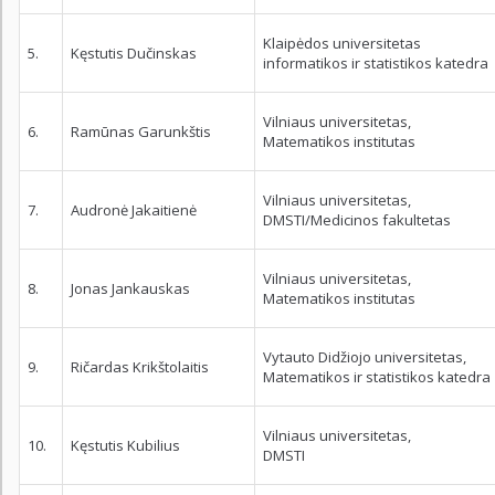
Klaipėdos universitetas
5.
Kęstutis Dučinskas
informatikos ir statistikos katedra
Vilniaus universitetas,
6.
Ramūnas Garunkštis
Matematikos institutas
Vilniaus universitetas,
7.
Audronė Jakaitienė
DMSTI/Medicinos fakultetas
Vilniaus universitetas,
8.
Jonas Jankauskas
Matematikos institutas
Vytauto Didžiojo universitetas,
9.
Ričardas Krikštolaitis
Matematikos ir statistikos katedra
Vilniaus universitetas,
10.
Kęstutis Kubilius
DMSTI