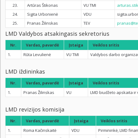
23.
Artūras Štikonas
VU TMI
arturas.sti
24.
Sigita Urbonienė
VDU
sigita.urb
25.
Pranas Žilinskas
TEV
pranas@tev
LMD Valdybos atsakingasis sekretorius
Nr.
Vardas, pavardė
Įstaiga
Veiklos sritis
1.
Rūta Levulienė
VU TMI
Valdybos darbo organizav
LMD iždininkas
Nr.
Vardas, pavardė
Įstaiga
Veiklos sritis
1.
Pranas Žilinskas
VU
LMD biudžeto apskaita ir
LMD revizijos komisija
Nr.
Vardas, pavardė
Įstaiga
Veiklos sritis
1.
Roma Kačinskaitė
VDU
Pirmininkė, LMD fina