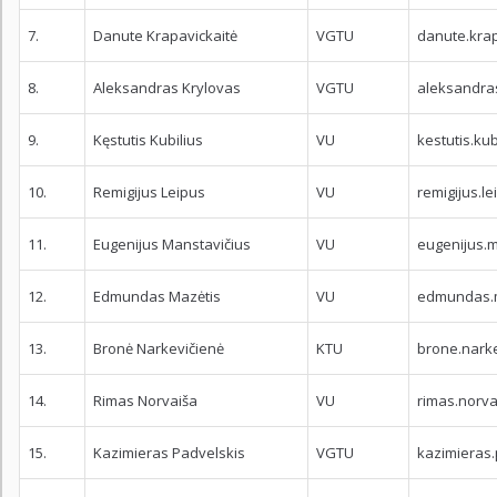
7.
Danute Krapavickaitė
VGTU
danute.krap
8.
Aleksandras Krylovas
VGTU
aleksandras
9.
Kęstutis Kubilius
VU
kestutis.kub
10.
Remigijus Leipus
VU
remigijus.le
11.
Eugenijus Manstavičius
VU
eugenijus.m
12.
Edmundas Mazėtis
VU
edmundas.m
13.
Bronė Narkevičienė
KTU
brone.narke
14.
Rimas Norvaiša
VU
rimas.norva
15.
Kazimieras Padvelskis
VGTU
kazimieras.