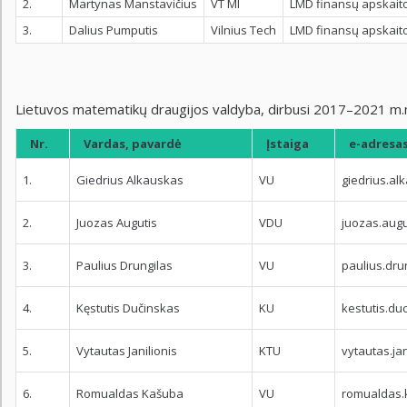
2.
Martynas Manstavičius
VT MI
LMD finansų apskaito
3.
Dalius Pumputis
Vilnius Tech
LMD finansų apskaito
Lietuvos matematikų draugijos valdyba, dirbusi 2017–2021 m.
Nr.
Vardas, pavardė
Įstaiga
e-adresa
1.
Giedrius Alkauskas
VU
giedrius.al
2.
Juozas Augutis
VDU
juozas.augu
3.
Paulius Drungilas
VU
paulius.dru
4.
Kęstutis Dučinskas
KU
kestutis.du
5.
Vytautas Janilionis
KTU
vytautas.jan
6.
Romualdas Kašuba
VU
romualdas.