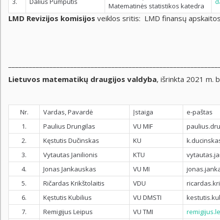
3.
Dalius Pumputis
d
Matematinės statistikos katedra
LMD Revizijos komisijos
veiklos sritis: LMD finansų apskaito
_____________________________________________________________
Lietuvos matematikų draugijos valdyba
, išrinkta 2021 m. 
Nr.
Vardas, Pavardė
Įstaiga
e-paštas
1.
Paulius Drungilas
VU MIF
paulius.dru
2.
Kęstutis Dučinskas
KU
k.ducinsk
3.
Vytautas Janilionis
KTU
vytautas.ja
4.
Jonas Jankauskas
VU MI
jonas.jan
5.
Ričardas Krikštolaitis
VDU
ricardas.kr
6.
Kęstutis Kubilius
VU DMSTI
kestutis.ku
7.
Remigijus Leipus
VU TMI
remigijus.l