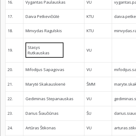
16.
Vygantas Paulauskas
VU
vygantas.p
17.
Daiva Petkevičiūtė
KTU
daiva.petke
18.
Minvydas Ragulskis
KTU
minvydas.ra
Stasys
19.
VU
Rutkauskas
20.
Mifodijus Sapagovas
VU
mifodijus.s
21.
Marytė Skakauskienė
ŠMM
maryte.ska
22.
Gediminas Stepanauskas
VU
gediminas.
23.
Darius Šiaučiūnas
ŠU
darius.siau
24.
Artūras Štikonas
VU
arturas.sti