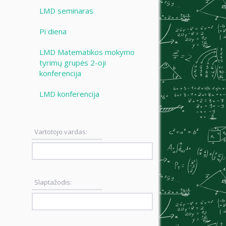
LMD seminaras
Pi diena
LMD Matematikos mokymo
tyrimų grupės 2-oji
konferencija
LMD konferencija
Vartotojo vardas:
Slaptažodis: