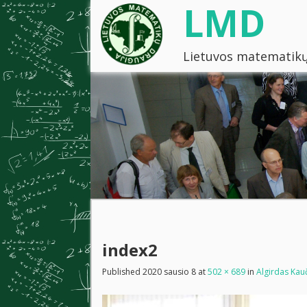
LMD
Lietuvos matematikų
index2
Published
2020 sausio 8
at
502 × 689
in
Algirdas Kau