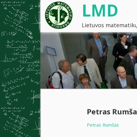
LMD
Lietuvos matematikų
Petras Rumša
Petras Rumšas