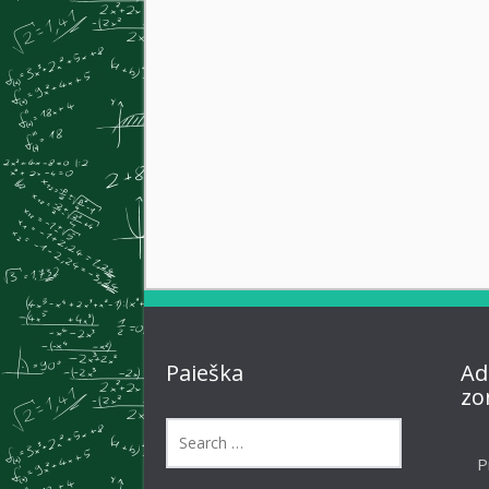
Paieška
Ad
zo
P