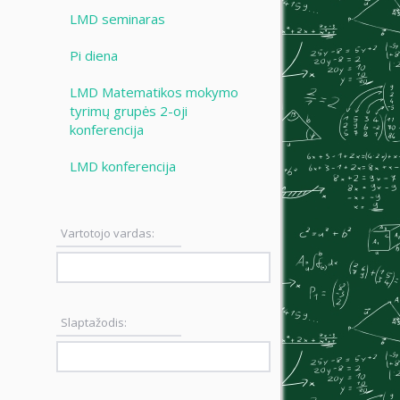
LMD seminaras
Pi diena
LMD Matematikos mokymo
tyrimų grupės 2-oji
konferencija
LMD konferencija
Vartotojo vardas:
Slaptažodis: