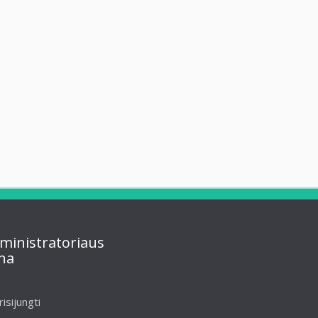
ministratoriaus
na
risijungti