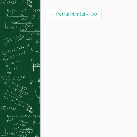
←
Petrui Rumšui –100
Post navigation