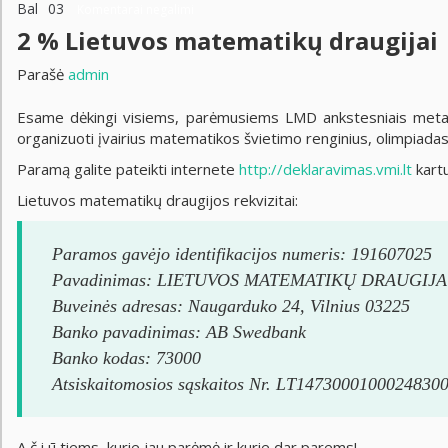
Bal
03
Komentarai negalimi
2 % Lietuvos matematikų draugijai
Parašė
admin
Esame dėkingi visiems, parėmusiems LMD ankstesniais metais,
organizuoti įvairius matematikos švietimo renginius, olimpiadas,
Paramą galite pateikti internete
http://deklaravimas.vmi.lt
kartu
Lietuvos matematikų draugijos rekvizitai:
Paramos gavėjo identifikacijos numeris: 191607025
Pavadinimas: LIETUVOS MATEMATIKŲ DRAUGIJA
Buveinės adresas: Naugarduko 24, Vilnius 03225
Banko pavadinimas: AB Swedbank
Banko kodas: 73000
Atsiskaitomosios sąskaitos Nr. LT1473000100024830
A č i ū tiems, kurie jau parėmė ir kurie dar parems!