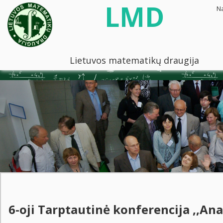
LMD
N
Lietuvos matematikų draugija
6-oji Tarptautinė konferencija ,,Anal