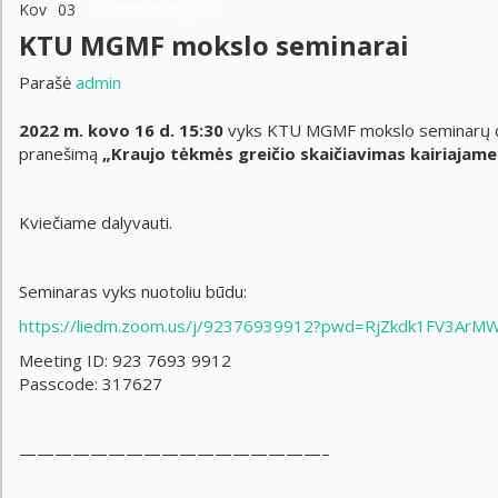
Kov
03
Komentarai negalimi
KTU MGMF mokslo seminarai
Parašė
admin
2022 m. kovo 16 d.
15:30
vyks KTU MGMF mokslo seminarų cikl
pranešimą
„Kraujo tėkmės greičio skaičiavimas kairiajame
Kviečiame dalyvauti.
Seminaras vyks nuotoliu būdu:
https://liedm.zoom.us/j/92376939912?pwd=RjZkdk1FV3A
Meeting ID: 923 7693 9912
Passcode: 317627
—————————————————–