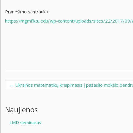
Pranešimo santrauka:
https://mgmf.ktu.edu/wp-content/uploads/sites/22/2017/09
←
Ukrainos matematikų kreipimasis į pasaulio mokslo bend
Post navigation
Naujienos
LMD seminaras