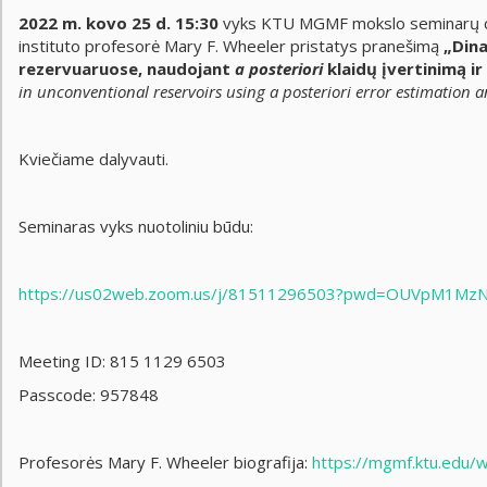
2022 m. kovo 25 d. 15:30
vyks KTU MGMF mokslo seminarų cik
instituto profesorė Mary F. Wheeler pristatys pranešimą
„Dina
rezervuaruose, naudojant
a posteriori
klaidų įvertinimą i
in unconventional reservoirs using a posteriori error estimation
Kviečiame dalyvauti.
Seminaras vyks nuotoliniu būdu:
https://us02web.zoom.us/j/81511296503?pwd=OUVpM1
Meeting ID: 815 1129 6503
Passcode: 957848
Profesorės Mary F. Wheeler biografija:
https://mgmf.ktu.edu/