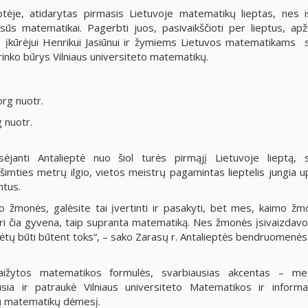
ptėje, atidarytas pirmasis Lietuvoje matematikų lieptas, nes i
rsūs matematikai. Pagerbti juos, pasivaikščioti per lieptus, apži
įkūrėjui Henrikui Jasiūnui ir žymiems Lietuvos matematikams s
rinko būrys Vilniaus universiteto matematikų.
g nuotr.
sėjanti Antalieptė nuo šiol turės pirmąjį Lietuvoje lieptą, s
mties metrų ilgio, vietos meistrų pagamintas lieptelis jungia up
ntus.
o žmonės, galėsite tai įvertinti ir pasakyti, bet mes, kaimo žm
 čia gyvena, taip supranta matematiką. Nes žmonės įsivaizdavo
rėtų būti būtent toks“, – sako Zarasų r. Antalieptės bendruomenės
raižytos matematikos formulės, svarbiausias akcentas – med
ausia ir patraukė Vilniaus universiteto Matematikos ir informa
tų matematikų dėmesį.