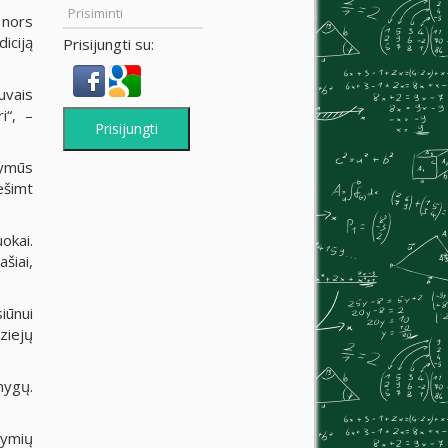
Prisiminti
 nors
iciją
Prisijungti su:
uvais
i“, –
Prisijungti
žymūs
ešimt
okai.
šiai,
iūnui
ziejų
nygų.
žymių