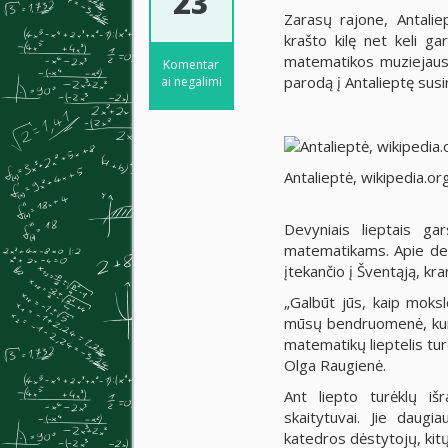
23
Zarasų rajone, Antalie
krašto kilę net keli ga
matematikos muziejaus 
Komentar
parodą į Antalieptę susi
ai negalimi
Antalieptė, wikipedia.or
Devyniais lieptais gar
matematikams. Apie deši
įtekančio į Šventąją, kra
„Galbūt jūs, kaip moksl
mūsų bendruomenė, kuri
matematikų lieptelis tu
Olga Raugienė.
Ant liepto turėklų iš
skaitytuvai. Jie daugi
katedros dėstytojų, ki