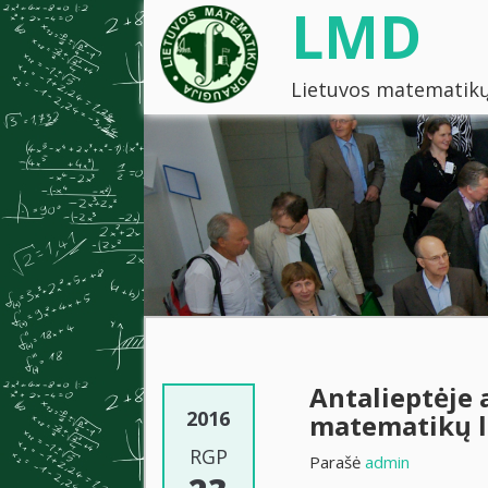
LMD
Lietuvos matematikų
Antalieptėje 
2016
matematikų l
RGP
Parašė
admin