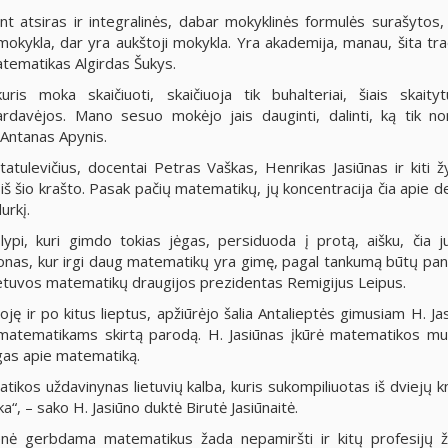
nt atsiras ir integralinės, dabar mokyklinės formulės surašytos,
okykla, dar yra aukštoji mokykla. Yra akademija, manau, šita trad
matematikas Algirdas Šukys.
ris moka skaičiuoti, skaičiuoja tik buhalteriai, šiais skaityt
rdavėjos. Mano sesuo mokėjo jais dauginti, dalinti, ką tik nor
Antanas Apynis.
atulevičius, docentai Petras Vaškas, Henrikas Jasiūnas ir kiti 
iš šio krašto. Pasak pačių matematikų, jų koncentracija čia apie d
urkį.
ypi, kuri gimdo tokias jėgas, persiduoda į protą, aišku, čia ju
jonas, kur irgi daug matematikų yra gimę, pagal tankumą būtų pana
 Lietuvos matematikų draugijos prezidentas Remigijus Leipus.
oję ir po kitus lieptus, apžiūrėjo šalia Antalieptės gimusiam H. Jas
matematikams skirtą parodą. H. Jasiūnas įkūrė matematikos mu
ygas apie matematiką.
tikos uždavinynas lietuvių kalba, kuris sukompiliuotas iš dviejų k
ška“, – sako H. Jasiūno duktė Birutė Jasiūnaitė.
nė gerbdama matematikus žada nepamiršti ir kitų profesijų 