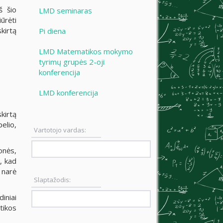
š šio
LMD seminaras
ūrėti
kirtą
Pi diena
LMD Matematikos mokymo
tyrimų grupės 2-oji
konferencija
LMD konferencija
kirtą
elio,
Vartotojo vardas:
onės,
, kad
 narė
Slaptažodis:
iniai
tikos