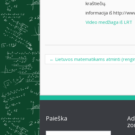
kraštiečių.
informacija iš http://w
Video medžiaga iš LRT
←
Lietuvos matematikams atminti (rengi
Post navigation
Paieška
Ad
zo