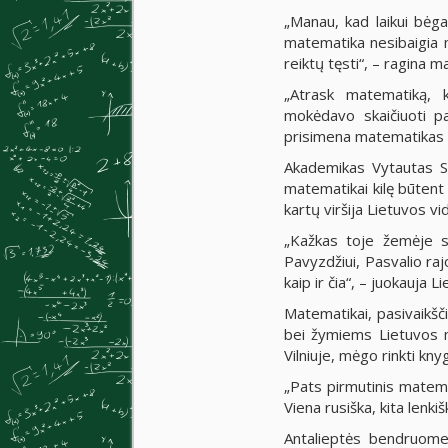
„Manau, kad laikui bėga
matematika nesibaigia m
reiktų tęsti“, – ragina 
„Atrask matematiką, ku
mokėdavo skaičiuoti pa
prisimena matematikas 
Akademikas Vytautas St
matematikai kilę būtent 
kartų viršija Lietuvos vid
„Kažkas toje žemėje sl
Pavyzdžiui, Pasvalio ra
kaip ir čia“, – juokauja
Matematikai, pasivaikšči
bei žymiems Lietuvos 
Vilniuje, mėgo rinkti kn
„Pats pirmutinis matema
Viena rusiška, kita lenki
Antalieptės bendruome