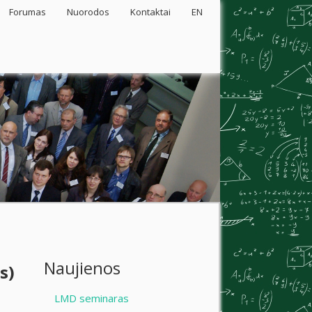
Forumas
Nuorodos
Kontaktai
EN
Naujienos
s)
LMD seminaras