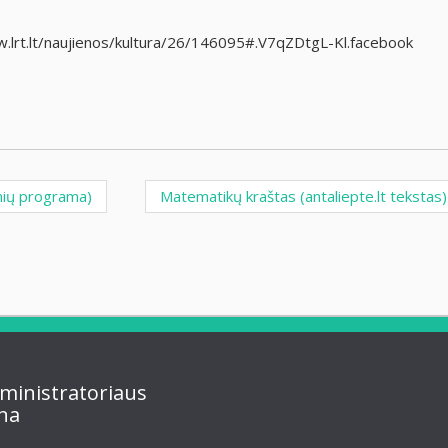
ww.lrt.lt/naujienos/kultura/26/146095#.V7qZDtgL-Kl.facebook
nių programa)
Matematikų kraštas (antaliepte.lt tekstas
ministratoriaus
na