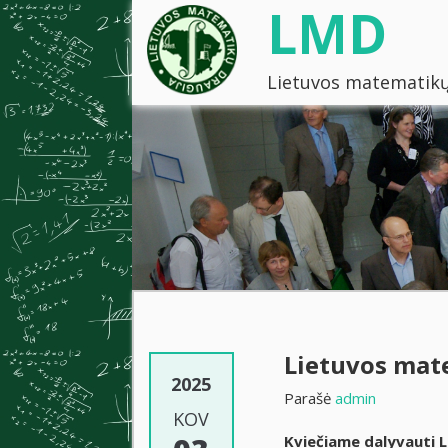
LMD
Lietuvos matematikų
Lietuvos mate
2025
Parašė
admin
KOV
Kviečiame dalyvauti L