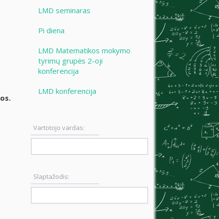
LMD seminaras
Pi diena
LMD Matematikos mokymo
tyrimų grupės 2-oji
konferencija
LMD konferencija
os.
Vartotojo vardas:
Slaptažodis: