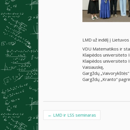
LMD už indėlį į Lietuvos
VDU Matematikos ir stat
Klaipėdos universiteto I
Klaipėdos universiteto I
Vaisiauskę,
Gargždų „Vaivorykštės“
Gargždų „Kranto“ pagri
←
LMD ir LSS seminaras
Post navigation