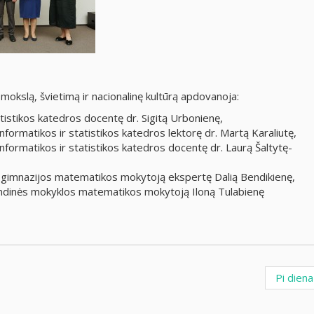
 mokslą, švietimą ir nacionalinę kultūrą apdovanoja:
istikos katedros docentę dr. Sigitą Urbonienę,
nformatikos ir statistikos katedros lektorę dr. Martą Karaliutę,
nformatikos ir statistikos katedros docentę dr. Laurą Šaltytę-
 gimnazijos matematikos mokytoją ekspertę Dalią Bendikienę,
ndinės mokyklos matematikos mokytoją Iloną Tulabienę
Pi dien