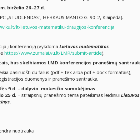
m. birželio 26–27 d.
e (PC „STUDLENDAS“, HERKAUS MANTO G. 90-2, Klaipėda).
w.ku.lt/lt/lietuvos-matematiku-draugijos-konferencija
ija į konferenciją (vykdoma
Lietuvos matematikos
je
https://www.zurnalai.vu.lt/LMR/submit-article
).
etais, bus skelbiamos LMD konferencijos pranešimų santrauk
eikia pasiruošti du failus (pdf + tex arba pdf + docx formatais),
registracijos duomenys ir pranešimo santrauka.
žės 9 d
. –
dalyvio mokesčio sumokėjimas.
io 25 d.
– straipsnių pranešimo tema pateikimas leidiniui
Lietuvos
inys.
bendra nuotrauka