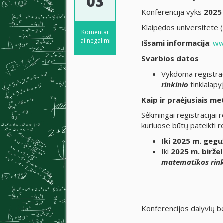
03
Konferencija vyks
2025 
Klaipėdos universitet
Komentar
ai negalimi
Išsami informacija
:
ww
Svarbios datos
Vykdoma registrac
rinkinio
tinklalapy
Kaip ir praėjusiais m
Sėkmingai registracijai r
kuriuose būtų pateikti 
Iki
2025 m.
gegu
Iki
2025 m. biržel
matematikos rink
Konferencijos dalyvių 