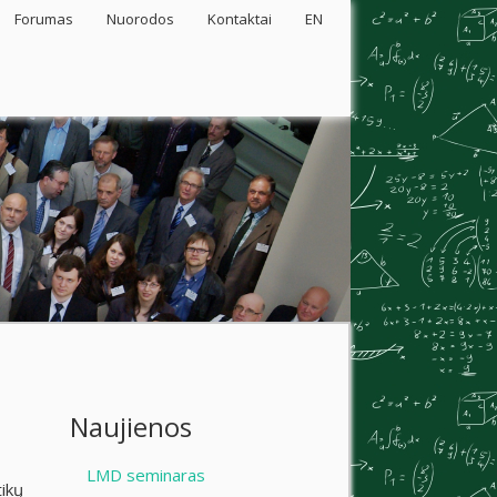
Forumas
Nuorodos
Kontaktai
EN
Naujienos
LMD seminaras
tikų