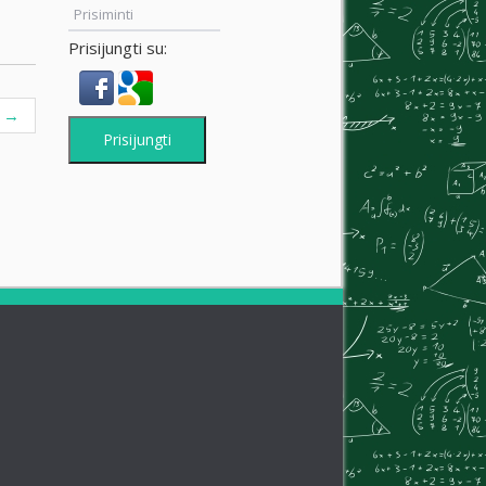
Prisiminti
Prisijungti su:
ų
→
Prisijungti