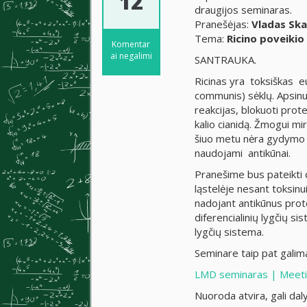
12
draugijos seminaras.
Pranešėjas:
Vladas Sk
Tema:
Ricino poveikio
Komentar
ai negalimi
SANTRAUKA.
Ricinas yra toksiškas eu
communis) sėklų. Apsinuo
reakcijas, blokuoti prote
kalio cianidą. Žmogui m
šiuo metu nėra gydymo nu
naudojami antikūnai.
Pranešime bus pateikti 
ląstelėje nesant toksinui
nadojant antikūnus pro
diferencialinių lygčių si
lygčių sistema.
Seminare taip pat galim
LMD seminaras | Meeti
Nuoroda atvira, gali dal