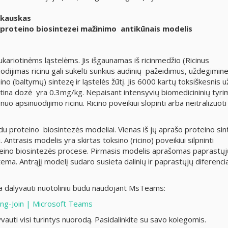
akauskas
 proteino biosintezei mažinimo antikūnais modelis
kariotinėms ląstelėms. Jis išgaunamas iš ricinmedžio (Ricinus
dijimas ricinu gali sukelti sunkius audinių pažeidimus, uždegimin
ino (baltymų) sintezę ir ląstelės žūtį. Jis 6000 kartų toksiškesnis u
irtina dozė yra 0.3mg/kg. Nepaisant intensyvių biomedicininių tyri
o apsinuodijimo ricinu. Ricino poveikiui slopinti arba neitralizuoti
du proteino biosintezės modeliai. Vienas iš jų aprašo proteino si
. Antrasis modelis yra skirtas toksino (ricino) poveikiui silpninti
teino biosintezės procese. Pirmasis modelis aprašomas paprastųj
stema. Antrąjį modelį sudaro susieta dalinių ir paprastųjų diferencia
a dalyvauti nuotoliniu būdu naudojant MsTeams:
ng-Join | Microsoft Teams
yvauti visi turintys nuorodą. Pasidalinkite su savo kolegomis.