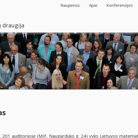
Naujienos
Apie
Konferencijos
 draugija
as
al. 201 auditorijoje (MIF, Naugarduko g. 24) vyks Lietuvos matema