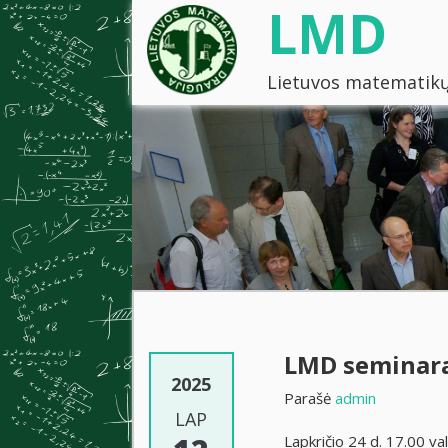
LMD
Lietuvos matematikų
LMD seminar
2025
Parašė
admin
LAP
Lapkričio 24 d. 17.00 v