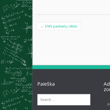
←
EMS paskaitų ciklas
Post navigation
Paieška
Ad
zo
P