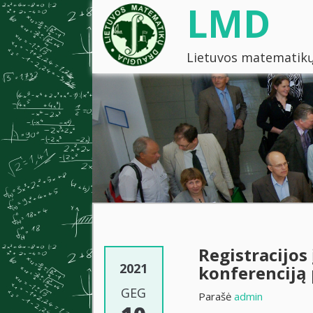
LMD
Lietuvos matematikų
Registracijos
2021
konferenciją
GEG
Parašė
admin