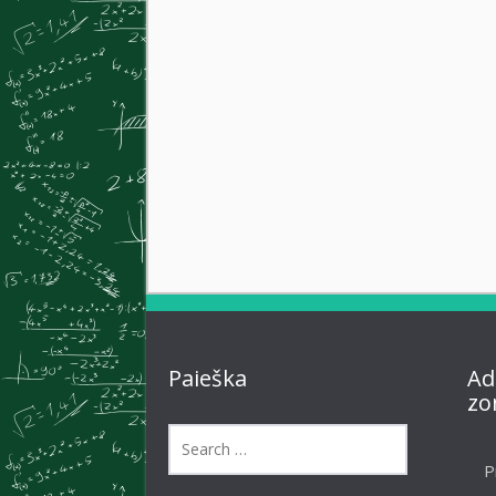
Paieška
Ad
zo
P