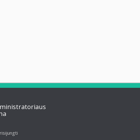
ministratoriaus
na
risijungti