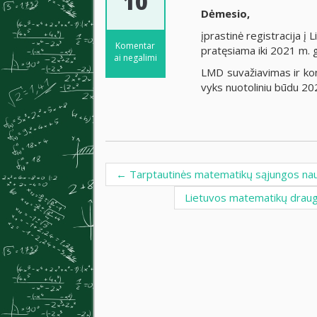
10
Dėmesio,
įprastinė registracija 
Komentar
pratęsiama iki 2021 m. 
ai negalimi
LMD suvažiavimas ir kon
vyks nuotoliniu būdu 20
←
Tarptautinės matematikų sąjungos nau
Post navigation
Lietuvos matematikų draug