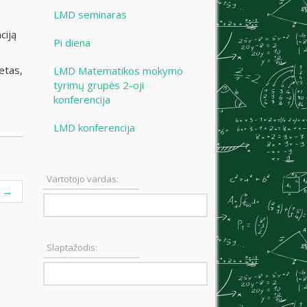
LMD seminaras
ciją
Pi diena
etas,
LMD Matematikos mokymo
tyrimų grupės 2-oji
konferencija
LMD konferencija
Vartotojo vardas:
a
→
Slaptažodis: