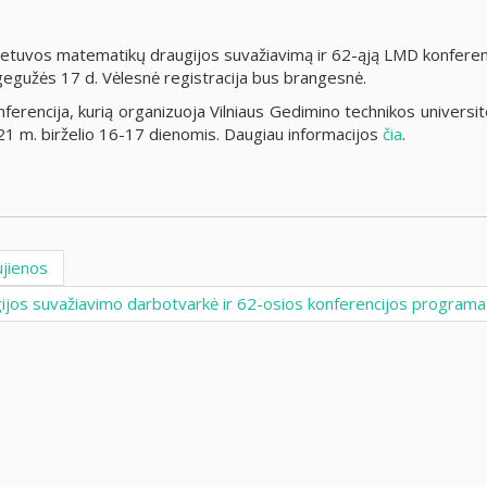
į Lietuvos matematikų draugijos suvažiavimą ir 62-ąją LMD konferen
gegužės 17 d. Vėlesnė registracija bus brangesnė.
ferencija, kurią organizuoja Vilniaus Gedimino technikos universit
21 m. birželio 16-17 dienomis. Daugiau informacijos
čia
.
jienos
ijos suvažiavimo darbotvarkė ir 62-osios konferencijos program