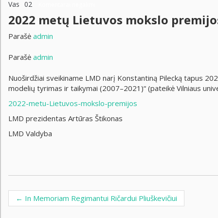
Vas
02
Komentarai negalimi
2022 metų Lietuvos mokslo premijo
Parašė
admin
Parašė
admin
Nuoširdžiai sveikiname LMD narį Konstantiną Pilecką tapus 202
modelių tyrimas ir taikymai (2007–2021)“ (pateikė Vilniaus unive
2022-metu-Lietuvos-mokslo-premijos
LMD prezidentas Artūras Štikonas
LMD Valdyba
←
In Memoriam Regimantui Ričardui Pliuškevičiui
Post navigation