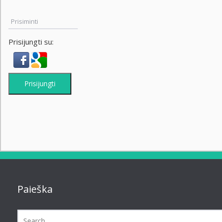
Prisiminti
Prisijungti su:
Prisijungti
Paieška