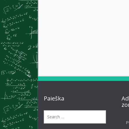
Paieška
Ad
zo
P