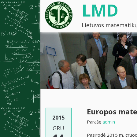
LMD
Lietuvos matematikų
Europos mate
2015
Parašė
admin
GRU
Pasirodė 2015 m. gruodž