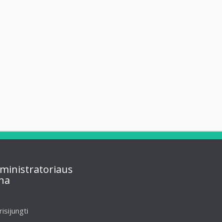
ministratoriaus
na
risijungti