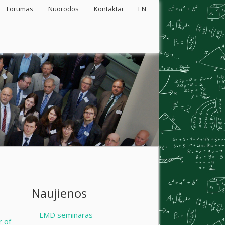
Forumas
Nuorodos
Kontaktai
EN
Naujienos
LMD seminaras
 of