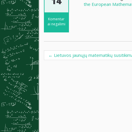
14
the European Mathemati
Komentar
ai negalimi
←
Lietuvos jaunųjų matematikų susitiki
Post navigation