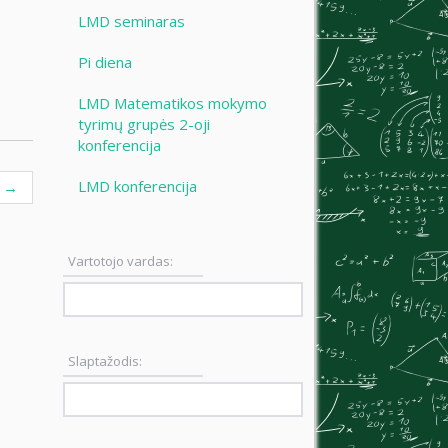
LMD seminaras
Pi diena
LMD Matematikos mokymo
tyrimų grupės 2-oji
konferencija
LMD konferencija
i
→
Vartotojo vardas:
Slaptažodis: