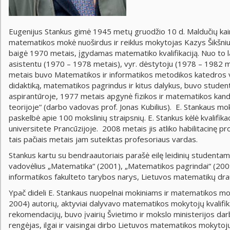
Eugenijus Stankus gimė 1945 metų gruodžio 10 d. Maldučių kaim
matematikos mokė nuoširdus ir reiklus mokytojas Kazys Šikšnius.
baigė 1970 metais, įgydamas matematiko kvalifikaciją. Nuo to la
asistentu (1970 – 1978 metais), vyr. dėstytoju (1978 – 1982 
metais buvo Matematikos ir informatikos metodikos katedros ved
didaktiką, matematikos pagrindus ir kitus dalykus, buvo studen
aspirantūroje, 1977 metais apgynė fizikos ir matematikos kandi
teorijoje“ (darbo vadovas prof. Jonas Kubilius). E. Stankaus moks
paskelbė apie 100 mokslinių straipsnių. E. Stankus kėlė kvalif
universitete Prancūzijoje. 2008 metais jis atliko habilitacinę p
tais pačiais metais jam suteiktas profesoriaus vardas.
Stankus kartu su bendraautoriais parašė eilę leidinių student
vadovėlius „Matematika“ (2001), „Matematikos pagrindai“ (2009
informatikos fakulteto tarybos narys, Lietuvos matematikų drau
Ypač dideli E. Stankaus nuopelnai mokiniams ir matematikos mo
2004) autorių, aktyviai dalyvavo matematikos mokytojų kvalifi
rekomendacijų, buvo įvairių Švietimo ir mokslo ministerijos d
rengėjas, ilgai ir vaisingai dirbo Lietuvos matematikos mokyto