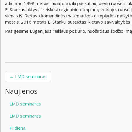
atkūrimo 1998 metais iniciatorių, iki paskutinių dienų ruošė ir t
E. Stankus aktyviai reiškėsi regioninių olimpiadų veikloje, ruoš
vienas iš Rietavo komandinės matematikos olimpiados mokytojo 
metais. 2016 metais E. Stankui suteiktas Rietavo savivaldybės g
Pasigesime Eugenijaus reiklaus požiūrio, nuoširdaus žodžio, mąs
←
LMD seminaras
Post navigation
Naujienos
LMD seminaras
LMD seminaras
Pi diena