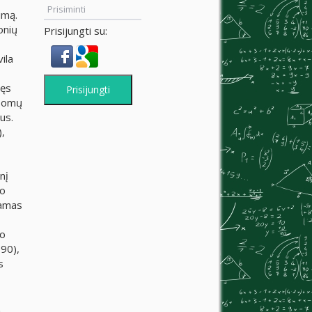
Prisiminti
imą.
onių
Prisijungti su:
ila
gęs
Prisijungti
usomų
us.
,
nį
vo
iamas
to
990),
s