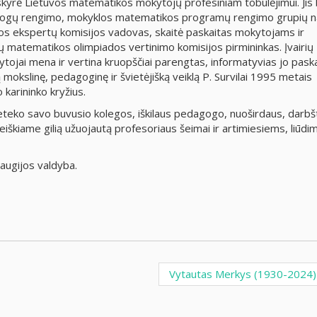
kyrė Lietuvos matematikos mokytojų profesiniam tobulėjimui. Jis
gogų rengimo, mokyklos matematikos programų rengimo grupių n
ijos ekspertų komisijos vadovas, skaitė paskaitas mokytojams ir
 matematikos olimpiados vertinimo komisijos pirmininkas. Įvairių
ojai mena ir vertina kruopščiai parengtas, informatyvias jo pask
 mokslinę, pedagoginę ir švietėjišką veiklą P. Survilai 1995 metais
 karininko kryžius.
teko savo buvusio kolegos, iškilaus pedagogo, nuoširdaus, darbš
iškiame gilią užuojautą profesoriaus šeimai ir artimiesiems, liūdi
augijos valdyba.
Vytautas Merkys (1930-2024