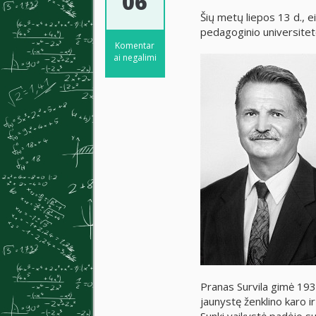
06
Šių metų liepos 13 d., e
pedagoginio universitet
Komentar
ai negalimi
Pranas Survila gimė 193
jaunystę ženklino karo i