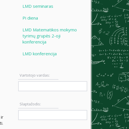
LMD seminaras
Pi diena
LMD Matematikos mokymo
tyrimų grupės 2-oji
konferencija
LMD konferencija
Vartotojo vardas:
Slaptažodis:
ir
i.