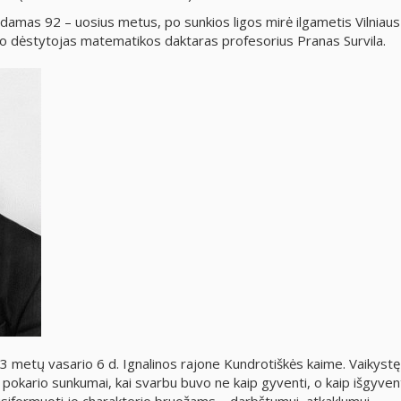
idamas 92 – uosius metus, po sunkios ligos mirė ilgametis Vilniaus
o dėstytojas matematikos daktaras profesorius Pranas Survila.
3 metų vasario 6 d. Ignalinos rajone Kundrotiškės kaime. Vaikystę 
r pokario sunkumai, kai svarbu buvo ne kaip gyventi, o kaip išgyvent