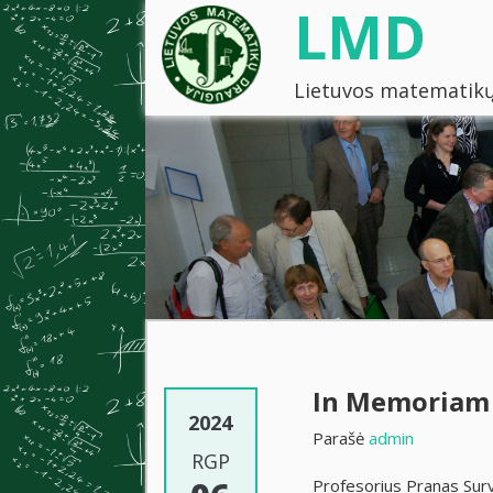
LMD
Lietuvos matematikų
In Memoriam 
2024
Parašė
admin
RGP
Profesorius Pranas Sur