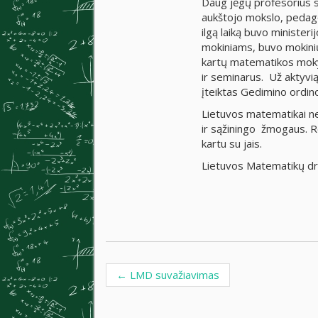
Daug jėgų profesorius s
aukštojo mokslo, peda
ilgą laiką buvo minister
mokiniams, buvo mokinių
kartų matematikos mokyt
ir seminarus. Už aktyvią
įteiktas Gedimino ordino
Lietuvos matematikai ne
ir sąžiningo žmogaus. Re
kartu su jais.
Lietuvos Matematikų dr
←
LMD suvažiavimas
Post navigation