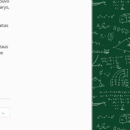
 buvo
arys,
aitas
taus
me
)
→