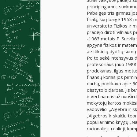
Sunki vaikystė padėjo s
principingumui, sunkumų 
Pabaigęs tris gimnazijos
filialą, kurį baigė 1953 
universiteto Fizikos ir 
pradėjo dirbti Vilniaus p
-1963 metais P. Survila 
apgynė fizikos ir matem
atsitiktinių dydžių sumų
Po to sekė intensyvus d
profesoriaus (nuo 1988 
prodekanas, ilgus metus
finansų komisijos pirmi
darbą, publikavo apie 50
dėstytojo darbas. Jis b
ir vertinamas už nuošir
mokytojų kartos mokėsi 
vadovėlio „Algebra ir ska
„Algebros ir skaičių te
populiarinimo knygų „Nauja
racionalieji, realieji, 