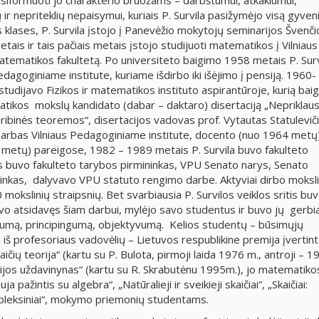
usiformuoti jo charakterio bruožams – darbštumui, atkaklumui,
ir nepriteklių nepaisymui, kuriais P. Survila pasižymėjo visą gyven
 klases, P. Survila įstojo į Panevėžio mokytojų seminarijos Švenči
metais ir tais pačiais metais įstojo studijuoti matematikos į Vilniaus
matematikos fakultetą. Po universiteto baigimo 1958 metais P. Surv
edagoginiame institute, kuriame išdirbo iki išėjimo į pensiją. 1960-
studijavo Fizikos ir matematikos instituto aspirantūroje, kurią bai
atikos mokslų kandidato (dabar – daktaro) disertaciją „Neprikla
 ribinės teoremos“, disertacijos vadovas prof. Vytautas Statuleviči
arbas Vilniaus Pedagoginiame institute, docento (nuo 1964 metų)
metų) pareigose, 1982 – 1989 metais P. Survila buvo fakulteto
 buvo fakulteto tarybos pirmininkas, VPU Senato narys, Senato
ninkas, dalyvavo VPU statuto rengimo darbe. Aktyviai dirbo moksli
 mokslinių straipsnių. Bet svarbiausia P. Survilos veiklos sritis bu
uvo atsidavęs šiam darbui, mylėjo savo studentus ir buvo jų gerb
dumą, principingumą, objektyvumą. Kelios studentų – būsimųjų
iš profesoriaus vadovėlių – Lietuvos respublikine premija įvertin
ičių teorija“ (kartu su P. Bulota, pirmoji laida 1976 m., antroji – 1
orijos uždavinynas“ (kartu su R. Skrabutėnu 1995m.), jo matematiko
 pažintis su algebra“, „Natūralieji ir sveikieji skaičiai“, „Skaičiai:
kompleksiniai“, mokymo priemonių studentams.