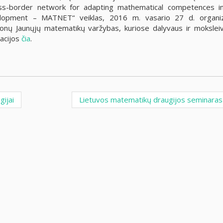
ss-border network for adapting mathematical competences i
elopment – MATNET“ veiklas, 2016 m. vasario 27 d. organi
jonų Jaunųjų matematikų varžybas, kuriose dalyvaus ir moksleivi
macijos
čia
.
ijai
Lietuvos matematikų draugijos seminara