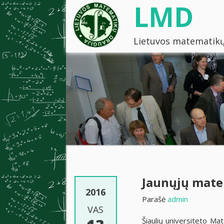
LMD
Lietuvos matematikų
Jaunųjų mate
2016
Parašė
admin
VAS
Šiaulių universiteto Ma