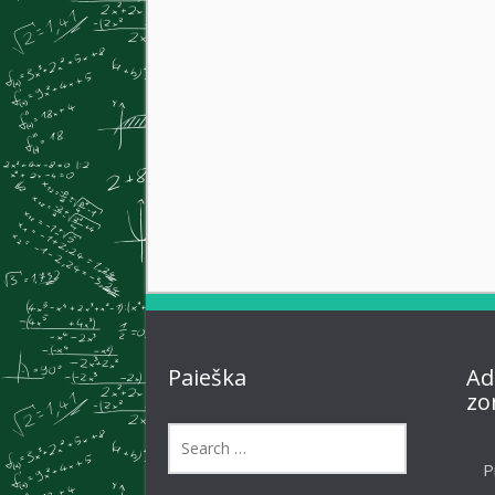
Paieška
Ad
zo
P