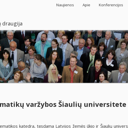
Naujienos
Apie
Konferencijos
 draugija
matikų varžybos Šiaulių universitete
tematikos katedra, tęsdama Latvijos žemės ūkio ir Šiaulių univers