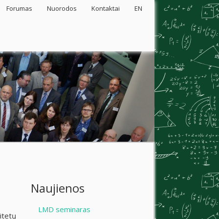
Forumas
Nuorodos
Kontaktai
EN
Naujienos
LMD seminaras
itetų