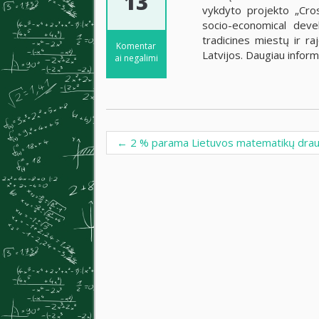
13
vykdyto projekto „Cro
socio-economical dev
tradicines miestų ir ra
Komentar
Latvijos. Daugiau infor
ai negalimi
←
2 % parama Lietuvos matematikų draug
Post navigation