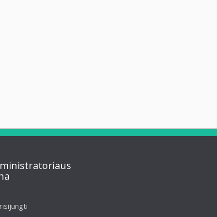
ministratoriaus
na
risijungti