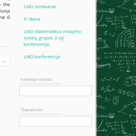
n the
LMD seminaras
zuoja
ai iš
Pi diena
LMD Matematikos mokymo
tyrimų grupės 2-oji
konferencija
LMD konferencija
s
→
Vartotojo vardas:
Slaptažodis: