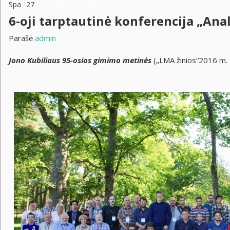
Spa
27
Komentarai negalimi
6-oji tarptautinė konferencija „Anal
Parašė
admin
Jono Kubiliaus 95-osios gimimo metinės
(„LMA žinios“2016 m. 