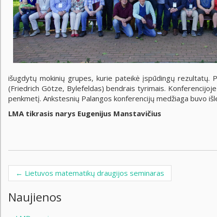
išugdytų mokinių grupes, kurie pateikė įspūdingų rezultatų. P
(Friedrich Götze, Bylefeldas) bendrais tyrimais. Konferencijoje a
penkmetį. Ankstesnių Palangos konferencijų medžiaga buvo išl
LMA tikrasis narys Eugenijus Manstavičius
←
Lietuvos matematikų draugijos seminaras
Post navigation
Naujienos