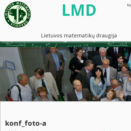
LMD
N
Lietuvos matematikų draugija
konf_foto-a