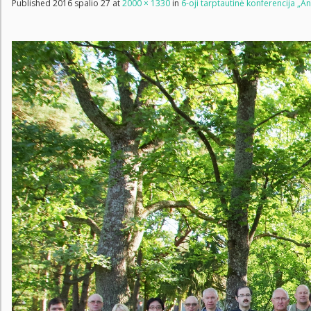
Published
2016 spalio 27
at
2000 × 1330
in
6-oji tarptautinė konferencija „Ana