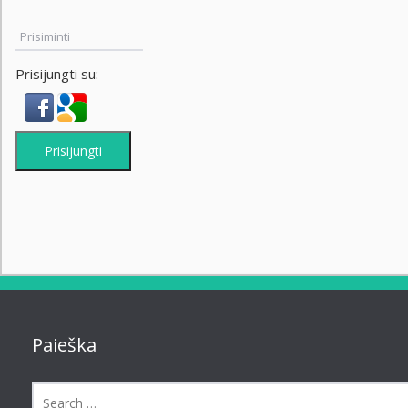
Prisiminti
Prisijungti su:
Prisijungti
Paieška