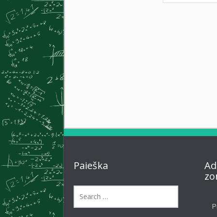
Paieška
Ad
zo
P