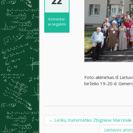
22
Komentar
ai negalimi
Foto-akimirkas iš Lietu
birželio 19-20 d. Gener
←
Lenkų matematiko Zbigniew Marciniak p
Post navigation
Lietuvos atst