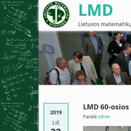
LMD
Lietuvos matematikų
LMD 60-osios
2019
Parašė
admin
LIE