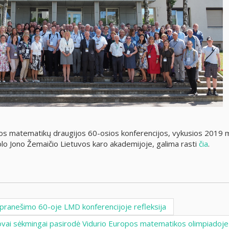
vos matematikų draugijos 60-osios konferencijos, vykusios 2019 
olo Jono Žemaičio Lietuvos karo akademijoje, galima rasti
čia
.
ranešimo 60-oje LMD konferencijoje refleksija
ovai sėkmingai pasirodė Vidurio Europos matematikos olimpiadoj