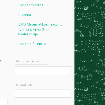
LMD seminaras
Pi diena
LMD Matematikos mokymo
tyrimų grupės 2-oji
konferencija
LMD konferencija
m.
Vartotojo vardas:
Slaptažodis:
e
→