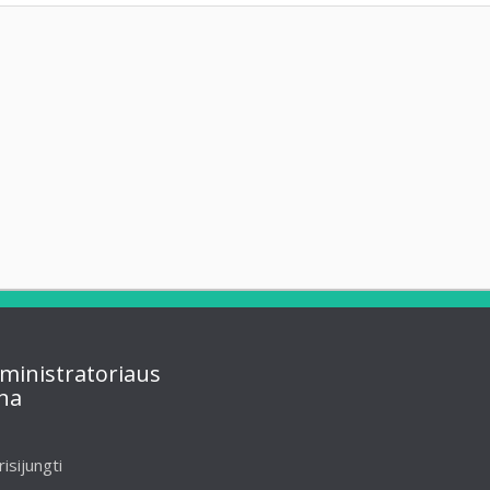
ministratoriaus
na
risijungti