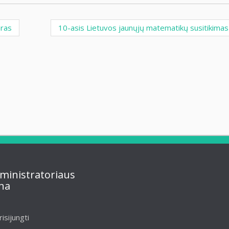
aras
10-asis Lietuvos jaunųjų matematikų susitikima
ministratoriaus
na
risijungti