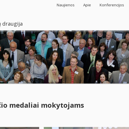
Naujienos
Apie
Konferencijos
 draugija
io medaliai mokytojams