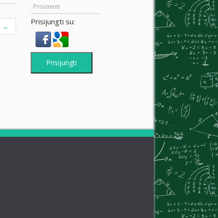
Prisiminti
Prisijungti su:
s
→
Prisijungti