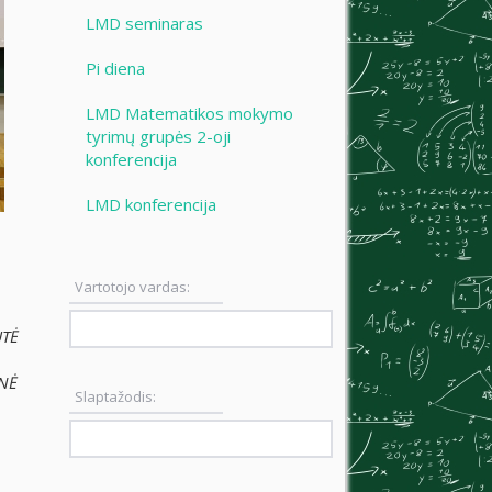
LMD seminaras
Pi diena
LMD Matematikos mokymo
tyrimų grupės 2-oji
konferencija
LMD konferencija
Vartotojo vardas:
TĖ
NĖ
Slaptažodis: