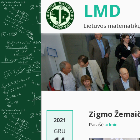
LMD
Lietuvos matematikų
Zigmo Žemaič
2021
Parašė
admin
GRU