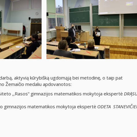
darbą, aktyvią kūrybišką ugdomąją bei metodinę, o taip pat
mo Žemaičio medaliu apdovanotos:
rsiteto ,,Rasos“ gimnazijos matematikos mokytoja ekspertė
DRĄSU
o gimnazijos matematikos mokytoja ekspertė
ODETA STANEVIČIE