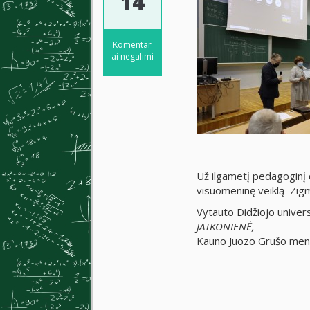
14
Komentar
ai negalimi
Už ilgametį pedagoginį 
visuomeninę veiklą Zig
Vytauto Didžiojo unive
JATKONIENĖ,
Kauno Juozo Grušo men