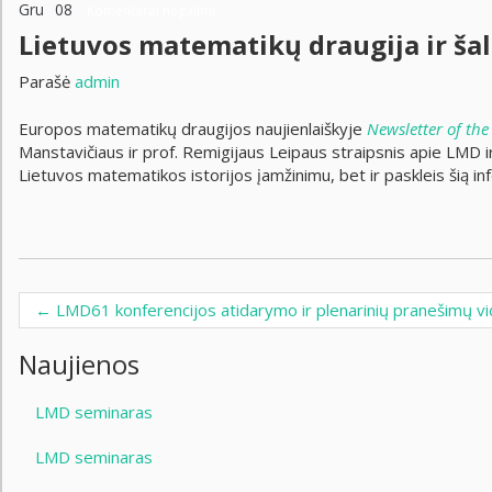
Gru
08
Komentarai negalimi
Lietuvos matematikų draugija ir ša
Parašė
admin
Europos matematikų draugijos naujienlaiškyje
Newsletter of th
Manstavičiaus ir prof. Remigijaus Leipaus straipsnis apie LMD ir
Lietuvos matematikos istorijos įamžinimu, bet ir paskleis šią in
←
LMD61 konferencijos atidarymo ir plenarinių pranešimų v
Post navigation
Naujienos
LMD seminaras
LMD seminaras