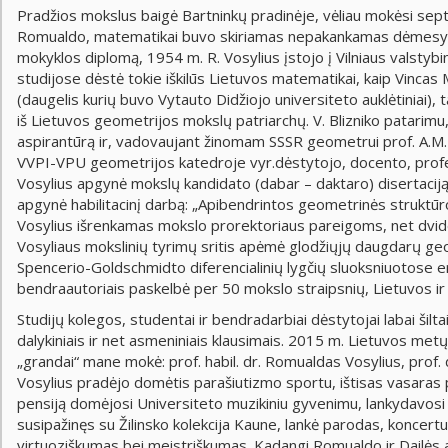
Pradžios mokslus baigė Bartninkų pradinėje, vėliau mokėsi sep
Romualdo, matematikai buvo skiriamas nepakankamas dėmesys, t
mokyklos diplomą, 1954 m. R. Vosylius įstojo į Vilniaus valsty
studijose dėstė tokie iškilūs Lietuvos matematikai, kaip Vincas
(daugelis kurių buvo Vytauto Didžiojo universiteto auklėtiniai), t
iš Lietuvos geometrijos mokslų patriarchų. V. Blizniko patari
aspirantūrą ir, vadovaujant žinomam SSSR geometrui prof. A.M. 
VVPI-VPU geometrijos katedroje vyr.dėstytojo, docento, profe
Vosylius apgynė mokslų kandidato (dabar – daktaro) disertaciją
apgynė habilitacinį darbą: „Apibendrintos geometrinės struktūr
Vosylius išrenkamas mokslo prorektoriaus pareigoms, net dvid
Vosyliaus mokslinių tyrimų sritis apėmė glodžiųjų daugdarų geo
Spencerio-Goldschmidto diferencialinių lygčių sluoksniuotose erdv
bendraautoriais paskelbė per 50 mokslo straipsnių, Lietuvos ir
Studijų kolegos, studentai ir bendradarbiai dėstytojai labai ši
dalykiniais ir net asmeniniais klausimais. 2015 m. Lietuvos me
„grandai“ mane mokė: prof. habil. dr. Romualdas Vosylius, prof. 
Vosylius pradėjo domėtis parašiutizmo sportu, ištisas vasaras 
pensiją domėjosi Universiteto muzikiniu gyvenimu, lankydavosi „
susipažinęs su Žilinsko kolekcija Kaune, lankė parodas, koncert
virtuoziškumas bei meistriškumas. Kadangi Romualdo ir Dailės 