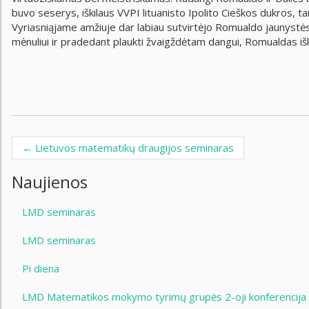
buvo seserys, iškilaus VVPI lituanisto Ipolito Cieškos dukros, tai
Vyriasniąjame amžiuje dar labiau sutvirtėjo Romualdo jaunystės 
mėnuliui ir pradedant plaukti žvaigždėtam dangui, Romualdas iš
←
Lietuvos matematikų draugijos seminaras
Post navigation
Naujienos
LMD seminaras
LMD seminaras
Pi diena
LMD Matematikos mokymo tyrimų grupės 2-oji konferencija