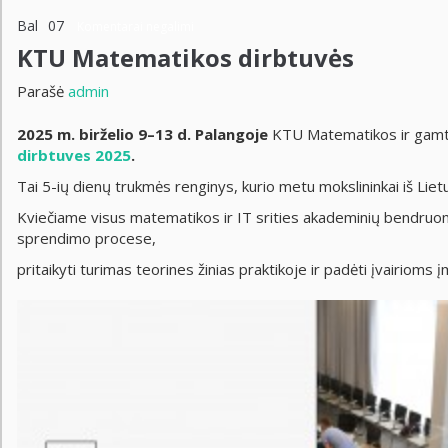
Bal
07
Komentarai negalimi
KTU Matematikos dirbtuvės
Parašė
admin
2025 m. birželio 9–13 d.
Palangoje
KTU Matematikos ir gamto
dirbtuves 2025
.
Tai 5-ių dienų trukmės renginys, kurio metu mokslininkai iš Lie
Kviečiame visus matematikos ir IT srities akademinių bendruom
sprendimo procese,
pritaikyti turimas teorines žinias praktikoje ir padėti įvairioms 