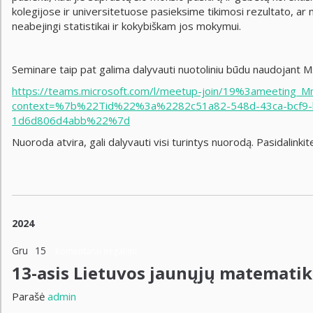
kolegijose ir universitetuose pasieksime tikimosi rezultato, ar ne
neabejingi statistikai ir kokybiškam jos mokymui.
Seminare taip pat galima dalyvauti nuotoliniu būdu naudojant
https://teams.microsoft.com/l/meetup-join/19%3ameet
context=%7b%22Tid%22%3a%2282c51a82-548d-43ca-bcf9
1d6d806d4abb%22%7d
Nuoroda atvira, gali dalyvauti visi turintys nuorodą. Pasidalinki
2024
Gru
15
Komentarai negalimi
13-asis Lietuvos jaunųjų matematik
Parašė
admin