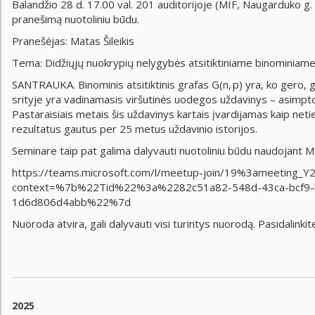
Balandžio 28 d. 17.00 val. 201 auditorijoje (MIF, Naugarduko g
pranešimą nuotoliniu būdu.
Pranešėjas: Matas Šileikis
Tema: Didžiųjų nuokrypių nelygybės atsitiktiniame binominiame
SANTRAUKA. Binominis atsitiktinis grafas G(n, p) yra, ko gero, ger
srityje yra vadinamasis viršutinės uodegos uždavinys – asimptoti
Pastaraisiais metais šis uždavinys kartais įvardijamas kaip net
rezultatus gautus per 25 metus uždavinio istorijos.
Seminare taip pat galima dalyvauti nuotoliniu būdu naudojant
https://teams.microsoft.com/l/meetup-join/19%3ame
context=%7b%22Tid%22%3a%2282c51a82-548d-43ca-bcf9
1d6d806d4abb%22%7d
Nuoroda atvira, gali dalyvauti visi turintys nuorodą. Pasidalinki
2025