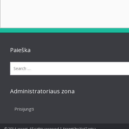
Paieška
Administratoriaus zona
Prisijungti
© 2014 ascent. All rights reserved
|
Ascent by
NetTantra