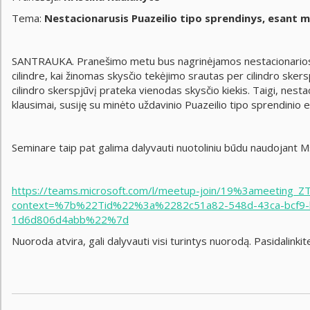
Tema:
Nestacionarusis Puazeilio tipo sprendinys, esant
SANTRAUKA. Pranešimo metu bus nagrinėjamos nestacionariosios
cilindre, kai žinomas skysčio tekėjimo srautas per cilindro ske
cilindro skerspjūvį prateka vienodas skysčio kiekis. Taigi, nesta
klausimai, susiję su minėto uždavinio Puazeilio tipo sprendinio 
Seminare taip pat galima dalyvauti nuotoliniu būdu naudojant
https://teams.microsoft.com/l/meetup-join/19%3ameet
context=%7b%22Tid%22%3a%2282c51a82-548d-43ca-bcf9
1d6d806d4abb%22%7d
Nuoroda atvira, gali dalyvauti visi turintys nuorodą. Pasidalinki