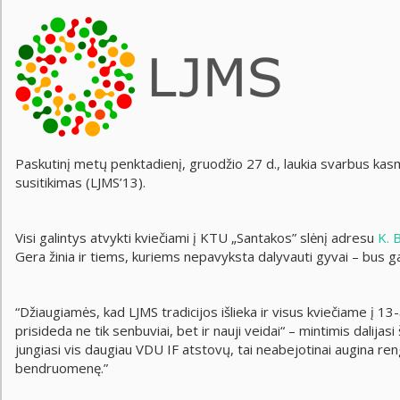
Paskutinį metų penktadienį, gruodžio 27 d., laukia svarbus ka
susitikimas (LJMS’13).
Visi galintys atvykti kviečiami į KTU „Santakos” slėnį adresu
K. 
Gera žinia ir tiems, kuriems nepavyksta dalyvauti gyvai – bus gal
“Džiaugiamės, kad LJMS tradicijos išlieka ir visus kviečiame į 13
prisideda ne tik senbuviai, bet ir nauji veidai“ – mintimis dalija
jungiasi vis daugiau VDU IF atstovų, tai neabejotinai augina reng
bendruomenę.”