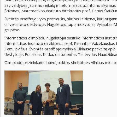
savivaldybės Jaunimo reikalų ir neformalaus užimtumo skyriaus
Štikonas, Matematikos instituto direktorius prof. Darius Šiauči
Šventės pradžioje vyko protmūšis, skirtas Pi dienai, kurį organ
universiteto dėstytojai. Nugalėtoju tapo mokytojas Vytautas Mie
grupėse.
Informatikos olimpiadų nugalėtojai susitiko Informatikos institu
Informatikos instituto direktorius prof. Rimantas Vaicekauskas 
Tamulevičius. Šventės pradžioje mokiniai išklausė paskaitą apie 
dėstytojas Eduardas Kutka, o studentas Tautvydas Naudžiūnas
Olimpiadų prizininkams buvo įteiktos simbolinės Vilniaus miest