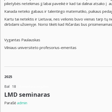
pilietybės netekimas jį labai paveikė ir kad tai dalinai atsako į 
Kanada neteko gabaus ir talentingo matematiko, puikaus peda
Kartu tai netektis ir Lietuvai, nes velionis buvo vienas tarp tų 
dirbdami užsienyje. Norisi tikėti kad Ričardas bus prisimenamas i
Vygantas Paulauskas
Vilniaus universiteto profesorius-emeritas
2025
Bal
18
Komentarai negalimi
LMD seminaras
Parašė
admin