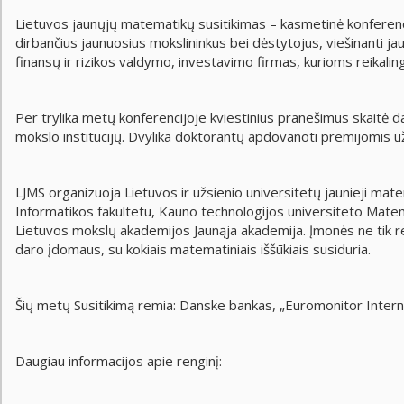
Lietuvos jaunųjų matematikų susitikimas – kasmetinė konferenc
dirbančius jaunuosius mokslininkus bei dėstytojus, viešinanti 
finansų ir rizikos valdymo, investavimo firmas, kurioms reikaling
Per trylika metų konferencijoje kviestinius pranešimus skaitė da
mokslo institucijų. Dvylika doktorantų apdovanoti premijomis u
LJMS organizuoja Lietuvos ir užsienio universitetų jaunieji mat
Informatikos fakultetu, Kauno technologijos universiteto Matem
Lietuvos mokslų akademijos Jaunąja akademija. Įmonės ne tik re
daro įdomaus, su kokiais matematiniais iššūkiais susiduria.
Šių metų Susitikimą remia: Danske bankas, „Euromonitor Interna
Daugiau informacijos apie renginį: