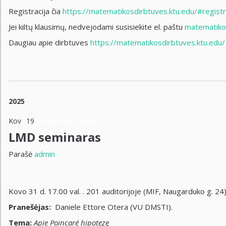
Registracija čia
https://matematikosdirbtuves.ktu.edu/#registr
Jei kiltų klausimų, nedvejodami susisiekite el. paštu
matematiko
Daugiau apie dirbtuves
https://matematikosdirbtuves.ktu.edu/
2025
Kov
19
Komentarai negalimi
LMD seminaras
Parašė
admin
Kovo 31 d. 17.00 val. . 201 auditorijoje (MIF, Naugarduko g. 
Pranešėjas:
Daniele Ettore Otera (VU DMSTI).
Tema:
Apie Poincaré hipotezę