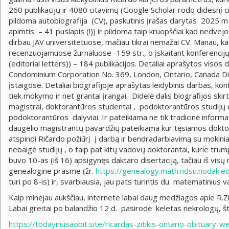
260 publikacijų ir 4080 citavimų (Google Scholar rodo didesnį c
pildoma autobiografija (CV), paskutinis įrašas darytas 2025 m k
apimtis – 41 puslapis (!)) ir pildoma taip kruopščiai kad nedve
dirbau JAV universitetuose, mačiau tikrai nemažai CV. Manau, kad
recenzuojamuose žurnaluose -159 str., o įskaitant konferencijų d
(editorial letters)) – 184 publikacijos. Detaliai aprašytos vis
Condominium Corporation No. 369, London, Ontario, Canada Direk
įstaigose. Detaliai biografijoje aprašytas leidybinis darbas, ko
tiek mokymo ir net grantai įrangai. Didelė dalis biografijos ski
magistrai, doktorantūros studentai , podoktorantūros studijų daly
podoktorantūros dalyviai. Ir pateikiama ne tik tradicinė inform
daugelio magistrantų pavardžių pateikiama kur tęsiamos doktora
atspindi Ričardo požiūrį į darbą ir bendradarbiavimą su mokini
nebaigė studijų , o taip pat kitų vadovų doktorantai, kurie tr
buvo 10-as (iš 16) apsigynęs daktaro disertaciją, tačiau iš visų
genealogine prasme (žr.
https://genealogy.math.ndsu.nodak.e
turi po 8-is) ir, svarbiausia, jau pats turintis du matematinius v
Kaip minėjau aukščiau, internete labai daug medžiagos apie R.Zit
Labai greitai po balandžio 12 d. pasirodė keletas nekrologų, št
https://todayinusaobit.site/ricardas-zitikis-ontario-obituary