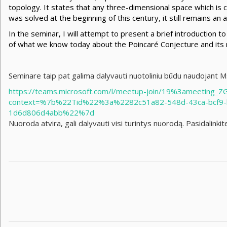
topology. It states that any three-dimensional space which is c
was solved at the beginning of this century, it still remains an
In the seminar, I will attempt to present a brief introduction 
of what we know today about the Poincaré Conjecture and its 
Seminare taip pat galima dalyvauti nuotoliniu būdu naudojant
https://teams.microsoft.com/l/meetup-join/19%3ameeti
context=%7b%22Tid%22%3a%2282c51a82-548d-43ca-bcf9
1d6d806d4abb%22%7d
Nuoroda atvira, gali dalyvauti visi turintys nuorodą. Pasidalinki