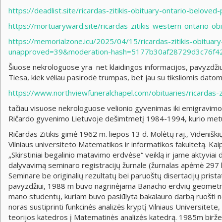
https://deadlist.site/ricardas-zitikis-obituary-ontario-belove
https://mortuaryward.site/ricardas-zitikis-western-ontario-o
https://memorialzone.icu/2025/04/15/ricardas-zitikis-obitu
unapproved=39&moderation-hash=5177b30af28729d3c76f
Šiuose nekrologuose yra net klaidingos informacijos, pavyzdžiu
Tiesa, kiek vėliau pasirodė trumpas, bet jau su tiksliomis dato
https://www.northviewfuneralchapel.com/obituaries/ricardas-zi
tačiau visuose nekrologuose velionio gyvenimas iki emigravimo į
Ričardo gyvenimo Lietuvoje dešimtmetį 1984-1994, kurio metu
Ričardas Zitikis gimė 1962 m. liepos 13 d. Molėtų raj., Videnišk
Vilniaus universiteto Matematikos ir informatikos fakultetą. K
„Skirstiniai begalinio matavimo erdvėse“ veiklą ir jame aktyviai
dalyvavimą seminaro registracijų žurnale (žurnalas apėmė 29
Seminare be originalių rezultatų bei paruoštų disertacijų pris
pavyzdžiui, 1988 m buvo nagrinėjama Banacho erdvių geometrija
mano studentų, kuriam buvo pasiūlyta bakalauro darbą ruošti ne
noras sustiprinti funkcinės analizės kryptį Vilniaus Universitet
teorijos katedros į Matematinės analizės katedrą. 1985m birže