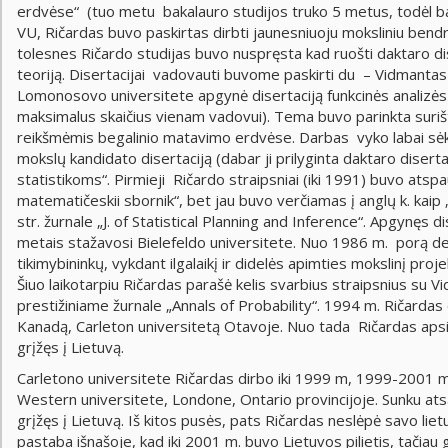
erdvėse“ (tuo metu bakalauro studijos truko 5 metus, todėl ba
VU, Ričardas buvo paskirtas dirbti jaunesniuoju moksliniu bendr
tolesnes Ričardo studijas buvo nuspręsta kad ruošti daktaro diser
teoriją. Disertacijai vadovauti buvome paskirti du – Vidmanta
Lomonosovo universitete apgynė disertaciją funkcinės analizės 
maksimalus skaičius vienam vadovui). Tema buvo parinkta surišta 
reikšmėmis begalinio matavimo erdvėse. Darbas vyko labai sėkm
mokslų kandidato disertaciją (dabar ji prilyginta daktaro disert
statistikoms“. Pirmieji Ričardo straipsniai (iki 1991) buvo atsp
matematičeskii sbornik“, bet jau buvo verčiamas į anglų k. kai
str. žurnale „J. of Statistical Planning and Inference“. Apgynęs
metais stažavosi Bielefeldo universitete. Nuo 1986 m. porą de
tikimybininkų, vykdant ilgalaikį ir didelės apimties mokslinį pr
Šiuo laikotarpiu Ričardas parašė kelis svarbius straipsnius su
prestižiniame žurnale „Annals of Probability“. 1994 m. Ričarda
Kanadą, Carleton universitetą Otavoje. Nuo tada Ričardas apsig
grįžęs į Lietuvą.
Carletono universitete Ričardas dirbo iki 1999 m, 1999-2001 
Western universitete, Londone, Ontario provincijoje. Sunku atsa
grįžęs į Lietuvą. Iš kitos pusės, pats Ričardas neslėpė savo liet
pastaba išnašoje, kad iki 2001 m. buvo Lietuvos pilietis, tačiau