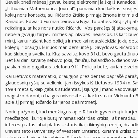
Beveik prieš mėnesį gavau keistą elektroninį laišką iš Kanados, 
„Lithuanian Mathematical Journal“, pamaniau kad laiškas susijęs 
kokių nors kontaktų su Ričardo Zitikio pirmąja žmona ir trimis du
Kanados: Edward Furman teiravosi lygiai to paties. Kitą rytą ats
reikalinga, ar kas nors nutiko Ričardui. Vos parašęs šį atsakymą,
nebėra gyvųjų tarpe, mirties aplinkybės neaiškios. Iš kart buv
mirtį, kartu rašant kad policija ir medikai neatskleidžia jokių de
kolegų ir draugų, kuriuos man persiuntė J. Davydovas. Ričardo 
kad šlubuoja sveikata. Kitą savaitę, kovo 31d., buvo gauta žinutė, 
Bet kai dar savaitę nebuvo jokių žinučių, balandžio 8 dienos va
paskambino pagalbos telefonu 911. Policija bute, kuriame velio
Kai Lietuvos matematikų draugijos prezidentas paprašė parašyti ž
glaudesnių ryšių su velioniu jam išvykus iš Lietuvos 1994 m. S
1984 metais, kaip gabus studentas, įsijungė į mano vadovaujam
magistro darbui, o baigus universitetą kartu su a.a. Vidmantu 
apie šį pirmąjį Ričardo karjeros dešimtmetį.
Noriu pažymėti, kad medžiagos apie Ričardo gyvenimą ir karjer
medžiagos, kurioje būtų minimas Ričardas Zitikis, aš neradau. R.
interesų ratas labai platus – statistika, tikimybių teorija, dra
universiteto (University of Western Ontario), kuriame Zitikis 
galima rasti visus kiekybinius Ričardo karjeros parametrus, kurie