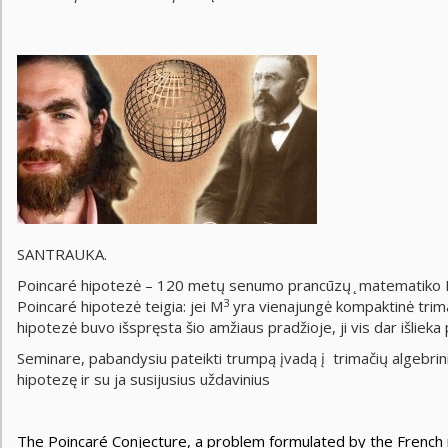
SANTRAUKA.
Poincaré hipotezė – 120 metų senumo prancūzų ̨ matematiko Hen
3
Poincaré hipotezė teigia: jei M
yra vienajungė kompaktinė trim
hipotezė buvo išspręsta šio amžiaus pradžioje, ji vis dar išlieka 
Seminare, pabandysiu pateikti trumpą įvadą į trimačių algebrinių
hipotezę ir su ja susijusius uždavinius
The Poincaré Conjecture, a problem formulated by the French 