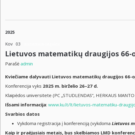
2025
Kov
03
Komentarai negalimi
Lietuvos matematikų draugijos 66-o
Parašė
admin
Kviečiame dalyvauti Lietuvos matematikų draugijos 66-oj
Konferencija vyks
2025 m. birželio 26–27 d.
Klaipėdos universitete (PC „STUDLENDAS“, HERKAUS MANTO G.
Išsami informacija
:
www.ku.lt/lt/lietuvos-matematiku-draugij
Svarbios datos
Vykdoma registracija į konferenciją (vykdoma
Lietuvos m
Kaip ir praėjusiais metais, bus skelbiamos LMD konferen