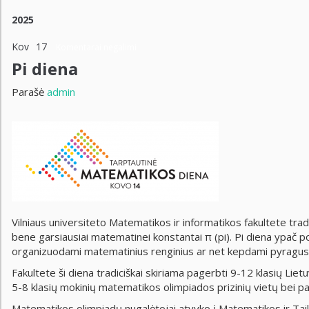
2025
Kov
17
Komentarai negalimi
Pi diena
Parašė
admin
Vilniaus universiteto Matematikos ir informatikos fakultete trad
bene garsiausiai matematinei konstantai π (pi). Pi diena ypač p
organizuodami matematinius renginius ar net kepdami pyragus (a
Fakultete ši diena tradiciškai skiriama pagerbti 9-12 klasių Lie
5-8 klasių mokinių matematikos olimpiados prizinių vietų bei 
Matematikos olimpiadų nugalėtojai atvyko į Matematikos ir Taik