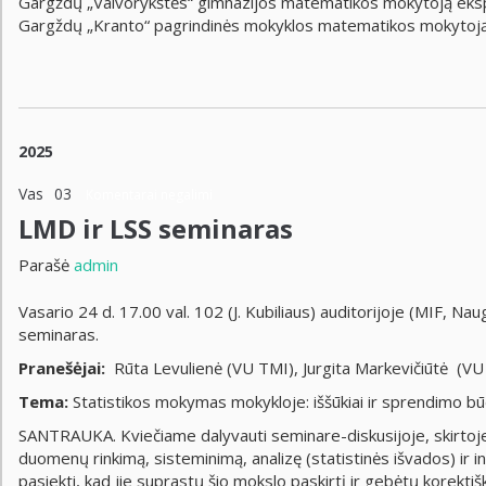
Gargždų „Vaivorykštės“ gimnazijos matematikos mokytoją eksp
Gargždų „Kranto“ pagrindinės mokyklos matematikos mokytoją
2025
Vas
03
Komentarai negalimi
LMD ir LSS seminaras
Parašė
admin
Vasario 24 d. 17.00 val. 102 (J. Kubiliaus) auditorijoje (MIF, N
seminaras.
Pranešėjai:
Rūta Levulienė (VU TMI), Jurgita Markevičiūtė (VU 
Tema:
Statistikos mokymas mokykloje: iššūkiai ir sprendimo bū
SANTRAUKA. Kviečiame dalyvauti seminare-diskusijoje, skirtoj
duomenų rinkimą, sisteminimą, analizę (statistinės išvados) ir int
pasiekti, kad jie suprastų šio mokslo paskirtį ir gebėtų korekt